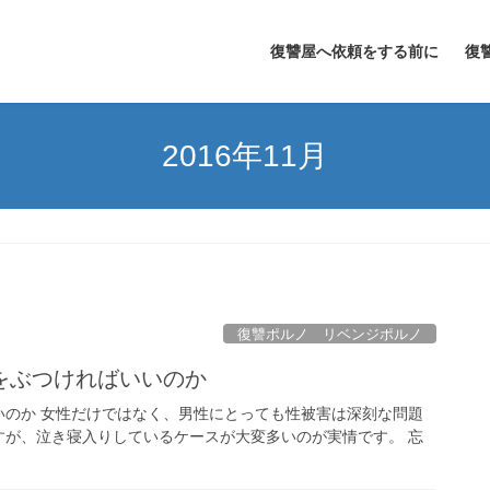
復讐屋へ依頼をする前に
復
2016年11月
復讐ポルノ リベンジポルノ
をぶつければいいのか
いのか 女性だけではなく、男性にとっても性被害は深刻な問題
すが、泣き寝入りしているケースが大変多いのが実情です。 忘