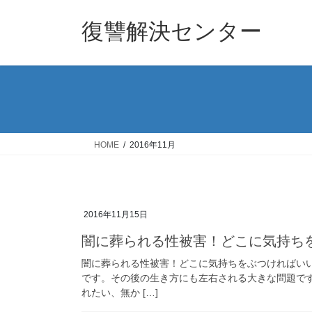
コ
ナ
ン
ビ
復讐解決センター
テ
ゲ
ン
ー
ツ
シ
へ
ョ
ス
ン
キ
に
ッ
移
HOME
2016年11月
プ
動
2016年11月15日
闇に葬られる性被害！どこに気持ち
闇に葬られる性被害！どこに気持ちをぶつければい
です。その後の生き方にも左右される大きな問題で
れたい、無か […]